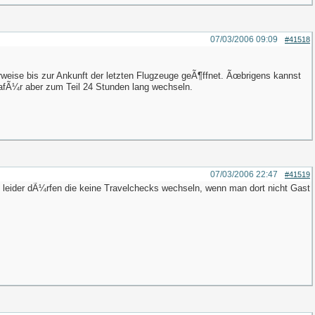
07/03/2006
09:09
#41518
weise bis zur Ankunft der letzten Flugzeuge geÃ¶ffnet. Ãœbrigens kannst
dafÃ¼r aber zum Teil 24 Stunden lang wechseln.
07/03/2006
22:47
#41519
d leider dÃ¼rfen die keine Travelchecks wechseln, wenn man dort nicht Gast