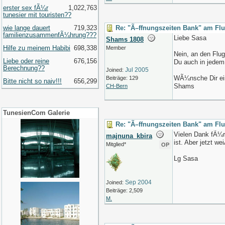
erster sex fÃ¼r
1,022,763
tunesier mit touristen??
wie lange dauert
719,323
Re: "Ã–ffnungszeiten Bank" am Fl
familienzusammenfÃ¼hrung???
Liebe Sasa
Shams 1808
Hilfe zu meinem Habibi
698,338
Member
Nein, an den Flu
Liebe oder reine
676,156
Du auch in jedem
Berechnung??
Jul 2005
Joined:
WÃ¼nsche Dir ei
Beiträge: 129
Bitte nicht so naiv!!!
656,299
Shams
CH-Bern
TunesienCom Galerie
Re: "Ã–ffnungszeiten Bank" am Fl
Vielen Dank fÃ¼r 
majnuna_kbira
ist. Aber jetzt w
Mitglied*
OP
Lg Sasa
Sep 2004
Joined:
Beiträge: 2,509
M.