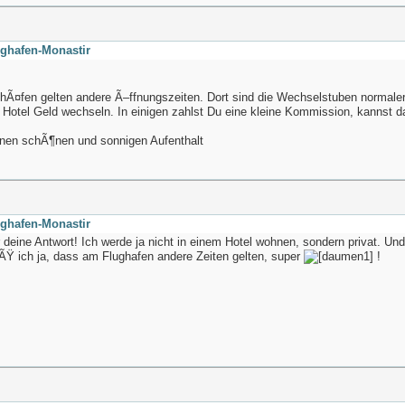
ughafen-Monastir
ghÃ¤fen gelten andere Ã–ffnungszeiten. Dort sind die Wechselstuben normaler
 Hotel Geld wechseln. In einigen zahlst Du eine kleine Kommission, kannst 
nen schÃ¶nen und sonnigen Aufenthalt
ughafen-Monastir
deine Antwort! Ich werde ja nicht in einem Hotel wohnen, sondern privat. Un
eiÃŸ ich ja, dass am Flughafen andere Zeiten gelten, super
!