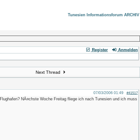
Tunesien Informationsforum ARCHIV
Register
Anmelden
Next Thread
07/03/2006
01:49
#41517
am Flughafen? NÃ¤chste Woche Freitag fliege ich nach Tunesien und ich muss