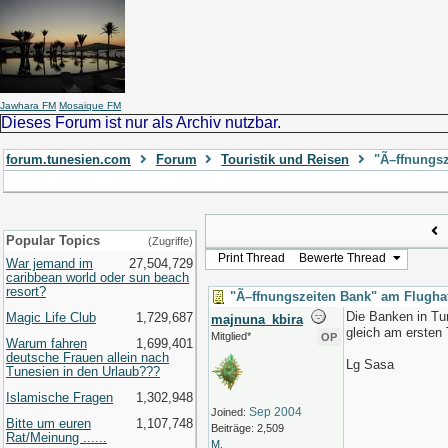
Jawhara FM
Mosaique FM
Dieses Forum ist nur als Archiv nutzbar.
forum.tunesien.com
Forum
Touristik und Reisen
"Ã–ffnungsz
Popular Topics
(Zugriffe)
Print Thread
Bewerte Thread
War jemand im
27,504,729
caribbean world oder sun beach
resort?
"Ã–ffnungszeiten Bank" am Flugha
Die Banken in Tun
Magic Life Club
1,729,687
majnuna_kbira
gleich am ersten
Mitglied*
OP
Warum fahren
1,699,401
deutsche Frauen allein nach
Lg Sasa
Tunesien in den Urlaub???
Islamische Fragen
1,302,948
Sep 2004
Joined:
Bitte um euren
1,107,748
Beiträge: 2,509
Rat/Meinung ......
M.