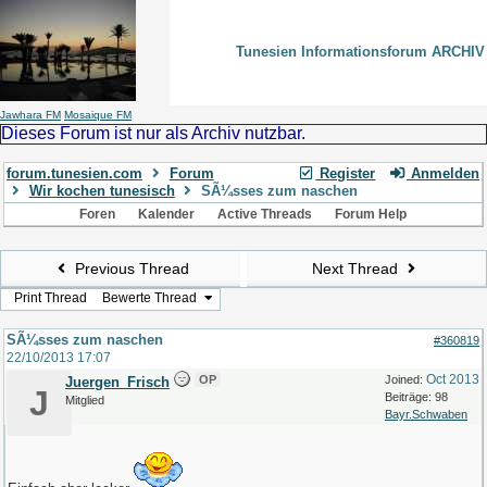
Tunesien Informationsforum ARCHIV
Jawhara FM
Mosaique FM
Dieses Forum ist nur als Archiv nutzbar.
forum.tunesien.com
Forum
Register
Anmelden
Wir kochen tunesisch
SÃ¼sses zum naschen
Foren
Kalender
Active Threads
Forum Help
Previous Thread
Next Thread
Print Thread
Bewerte Thread
SÃ¼sses zum naschen
#360819
22/10/2013
17:07
Oct 2013
OP
Joined:
Juergen_Frisch
J
Beiträge: 98
Mitglied
Bayr.Schwaben