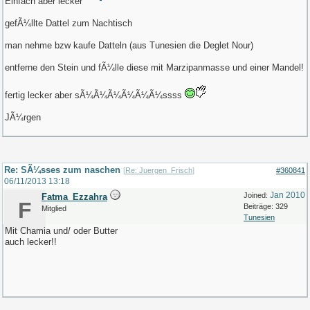
Einfach aber lecker
gefÃ¼llte Dattel zum Nachtisch
man nehme bzw kaufe Datteln (aus Tunesien die Deglet Nour)
entferne den Stein und fÃ¼lle diese mit Marzipanmasse und einer Mandel!
fertig lecker aber sÃ¼Ã¼Ã¼Ã¼Ã¼Ã¼ssss
JÃ¼rgen
Re: SÃ¼sses zum naschen
[
Re: Juergen_Frisch
]
#360841
06/11/2013
13:18
Jan 2010
Joined:
Fatma_Ezzahra
F
Beiträge: 329
Mitglied
Tunesien
Mit Chamia und/ oder Butter
auch lecker!!