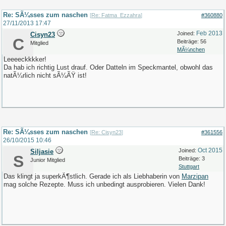
Re: SÃ¼sses zum naschen
[
Re: Fatma_Ezzahra
]
#360880
27/11/2013
17:47
Feb 2013
Joined:
Cisyn23
C
Beiträge: 56
Mitglied
MÃ¼nchen
Leeeeckkkker!
Da hab ich richtig Lust drauf. Oder Datteln im Speckmantel, obwohl das
natÃ¼rlich nicht sÃ¼ÃŸ ist!
Re: SÃ¼sses zum naschen
[
Re: Cisyn23
]
#361556
26/10/2015
10:46
Oct 2015
Joined:
Siljasie
S
Beiträge: 3
Junior Mitglied
Stuttgart
Das klingt ja superkÃ¶stlich. Gerade ich als Liebhaberin von
Marzipan
mag solche Rezepte. Muss ich unbedingt ausprobieren. Vielen Dank!