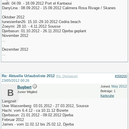
walli: 04.09. - 18.09.2012 Port el Kantaoui
DanyLina : 08.09.2012 - 15.09.2012 Calimera Rosa Rivage / Skanes
Oktober 2012
tunesienfan26: 15.10.-29.10.2012 Cedria beach
Zoeymi: 28.10. - 4.11.2012 Sousse
Djerbasun: 01.10.2012 - 26.11.2012 Djerba geplant
November 2012
...
Dezember 2012
...
Re: Aktuelle Urlaubsliste 2012
[
Re: Djerbasun
]
#358200
23/05/2012
00:26
May 2012
Joined:
Bugbert
B
Beiträge: 1
Junior Mitglied
Karlsruhe
Langzeit:
Uwe Wassenberg: 03.01.2012 - 27.03.2012, Sousse
Hachi: vom 6.4.12 - ca 10.11.12 Bizerte
Djerbasun: 21.01.2012 - 09.02.2012 Djerba
Februar 2012
James - vom 11.02.12 bis 25.02.12, Djerba