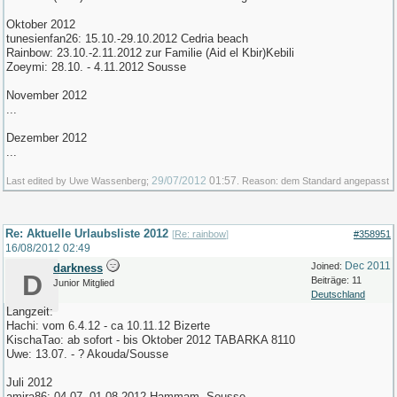
Oktober 2012
tunesienfan26: 15.10.-29.10.2012 Cedria beach
Rainbow: 23.10.-2.11.2012 zur Familie (Aid el Kbir)Kebili
Zoeymi: 28.10. - 4.11.2012 Sousse
November 2012
...
Dezember 2012
...
29/07/2012
01:57
Last edited by Uwe Wassenberg;
. Reason: dem Standard angepasst
Re: Aktuelle Urlaubsliste 2012
[
Re: rainbow
]
#358951
16/08/2012
02:49
Dec 2011
Joined:
darkness
D
Beiträge: 11
Junior Mitglied
Deutschland
Langzeit:
Hachi: vom 6.4.12 - ca 10.11.12 Bizerte
KischaTao: ab sofort - bis Oktober 2012 TABARKA 8110
Uwe: 13.07. - ? Akouda/Sousse
Juli 2012
amira86: 04.07- 01.08.2012 Hammam- Sousse