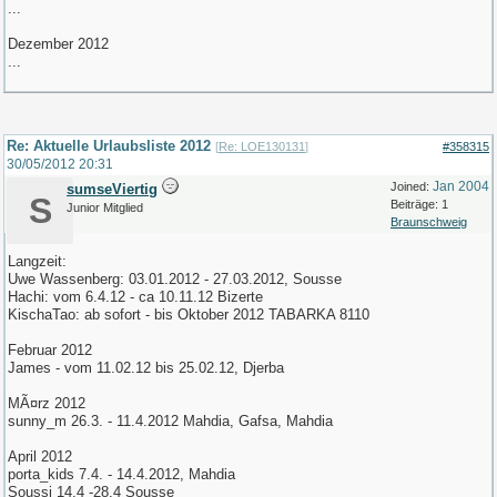
...
Dezember 2012
...
Re: Aktuelle Urlaubsliste 2012
[
Re: LOE130131
]
#358315
30/05/2012
20:31
Jan 2004
Joined:
sumseViertig
S
Beiträge: 1
Junior Mitglied
Braunschweig
Langzeit:
Uwe Wassenberg: 03.01.2012 - 27.03.2012, Sousse
Hachi: vom 6.4.12 - ca 10.11.12 Bizerte
KischaTao: ab sofort - bis Oktober 2012 TABARKA 8110
Februar 2012
James - vom 11.02.12 bis 25.02.12, Djerba
MÃ¤rz 2012
sunny_m 26.3. - 11.4.2012 Mahdia, Gafsa, Mahdia
April 2012
porta_kids 7.4. - 14.4.2012, Mahdia
Soussi 14.4 -28.4 Sousse