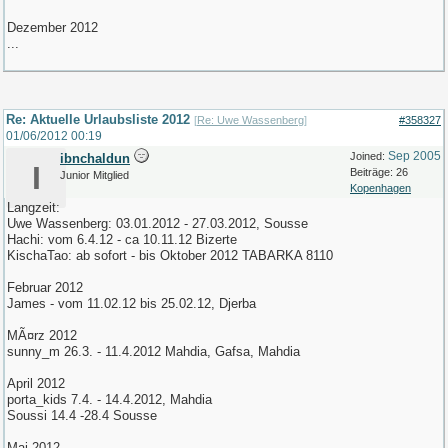
Dezember 2012
...
Re: Aktuelle Urlaubsliste 2012
[
Re: Uwe Wassenberg
]
#358327
01/06/2012
00:19
Sep 2005
Joined:
ibnchaldun
I
Beiträge: 26
Junior Mitglied
Kopenhagen
Langzeit:
Uwe Wassenberg: 03.01.2012 - 27.03.2012, Sousse
Hachi: vom 6.4.12 - ca 10.11.12 Bizerte
KischaTao: ab sofort - bis Oktober 2012 TABARKA 8110
Februar 2012
James - vom 11.02.12 bis 25.02.12, Djerba
MÃ¤rz 2012
sunny_m 26.3. - 11.4.2012 Mahdia, Gafsa, Mahdia
April 2012
porta_kids 7.4. - 14.4.2012, Mahdia
Soussi 14.4 -28.4 Sousse
Mai 2012