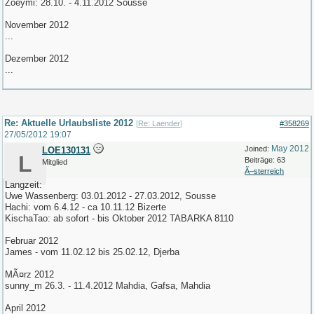
Zoeymi: 28.10. - 4.11.2012 Sousse
November 2012
...
Dezember 2012
...
Re: Aktuelle Urlaubsliste 2012
[
Re: Laender
]
#358269
27/05/2012
19:07
May 2012
Joined:
LOE130131
L
Beiträge: 63
Mitglied
Ã–sterreich
Langzeit:
Uwe Wassenberg: 03.01.2012 - 27.03.2012, Sousse
Hachi: vom 6.4.12 - ca 10.11.12 Bizerte
KischaTao: ab sofort - bis Oktober 2012 TABARKA 8110
Februar 2012
James - vom 11.02.12 bis 25.02.12, Djerba
MÃ¤rz 2012
sunny_m 26.3. - 11.4.2012 Mahdia, Gafsa, Mahdia
April 2012