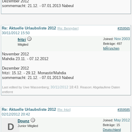
Dezember 2012
sommernacht: 21.12. - 07.01.2013 Nabeul
Re: Aktuelle Urlaubsliste 2012
[
Re: Bennyber
]
#359565
30/11/2012
15:50
Nov 2003
Joined:
fritzi
Beiträge: 497
Mitglied
MÃ¼nchen
November 2012
Mahdia 23.11. - 07.12.2012
Dezember 2012
fritzi: 15.12. - 29.12. Monastir/Mahdia
sommernacht: 21.12. - 07.01.2013 Nabeul
30/11/2012
18:43
Last edited by Uwe Wassenberg;
. Reason: Abgelaufene Daten
entfernt
Re: Aktuelle Urlaubsliste 2012
[
Re: fritzi
]
#359585
02/12/2012
20:42
May 2012
Joined:
Dounz
D
Beiträge: 15
Junior Mitglied
Deutschland