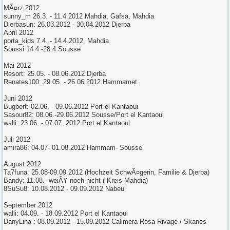
MÃ¤rz 2012
sunny_m 26.3. - 11.4.2012 Mahdia, Gafsa, Mahdia
Djerbasun: 26.03.2012 - 30.04.2012 Djerba
April 2012
porta_kids 7.4. - 14.4.2012, Mahdia
Soussi 14.4 -28.4 Sousse
Mai 2012
Resort: 25.05. - 08.06.2012 Djerba
Renates100: 29.05. - 26.06.2012 Hammamet
Juni 2012
Bugbert: 02.06. - 09.06.2012 Port el Kantaoui
Sasour82: 08.06.-29.06.2012 Sousse/Port el Kantaoui
walli: 23.06. - 07.07. 2012 Port el Kantaoui
Juli 2012
amira86: 04.07- 01.08.2012 Hammam- Sousse
August 2012
Ta7funa: 25.08-09.09.2012 (Hochzeit SchwÃ¤gerin, Familie & Djerba)
Bandy: 11.08.- weiÃŸ noch nicht ( Kreis Mahdia)
8SuSu8: 10.08.2012 - 09.09.2012 Nabeul
September 2012
walli: 04.09. - 18.09.2012 Port el Kantaoui
DanyLina : 08.09.2012 - 15.09.2012 Calimera Rosa Rivage / Skanes