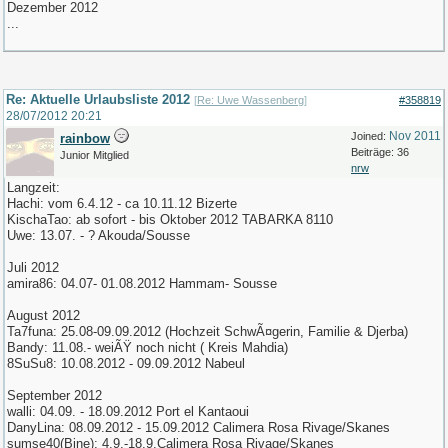
Dezember 2012
...
Re: Aktuelle Urlaubsliste 2012
[
Re: Uwe Wassenberg
]
#358819
28/07/2012
20:21
Nov 2011
Joined:
rainbow
Beiträge: 36
Junior Mitglied
nrw
Langzeit:
Hachi: vom 6.4.12 - ca 10.11.12 Bizerte
KischaTao: ab sofort - bis Oktober 2012 TABARKA 8110
Uwe: 13.07. - ? Akouda/Sousse
Juli 2012
amira86: 04.07- 01.08.2012 Hammam- Sousse
August 2012
Ta7funa: 25.08-09.09.2012 (Hochzeit SchwÃ¤gerin, Familie & Djerba)
Bandy: 11.08.- weiÃŸ noch nicht ( Kreis Mahdia)
8SuSu8: 10.08.2012 - 09.09.2012 Nabeul
September 2012
walli: 04.09. - 18.09.2012 Port el Kantaoui
DanyLina: 08.09.2012 - 15.09.2012 Calimera Rosa Rivage/Skanes
sumse40(Bine): 4.9.-18.9.Calimera Rosa Rivage/Skanes