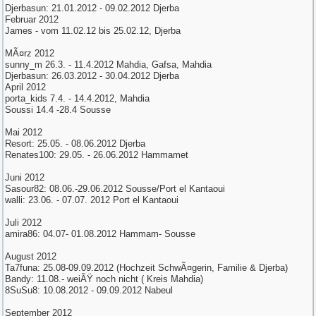
Djerbasun: 21.01.2012 - 09.02.2012 Djerba
Februar 2012
James - vom 11.02.12 bis 25.02.12, Djerba
MÃ¤rz 2012
sunny_m 26.3. - 11.4.2012 Mahdia, Gafsa, Mahdia
Djerbasun: 26.03.2012 - 30.04.2012 Djerba
April 2012
porta_kids 7.4. - 14.4.2012, Mahdia
Soussi 14.4 -28.4 Sousse
Mai 2012
Resort: 25.05. - 08.06.2012 Djerba
Renates100: 29.05. - 26.06.2012 Hammamet
Juni 2012
Sasour82: 08.06.-29.06.2012 Sousse/Port el Kantaoui
walli: 23.06. - 07.07. 2012 Port el Kantaoui
Juli 2012
amira86: 04.07- 01.08.2012 Hammam- Sousse
August 2012
Ta7funa: 25.08-09.09.2012 (Hochzeit SchwÃ¤gerin, Familie & Djerba)
Bandy: 11.08.- weiÃŸ noch nicht ( Kreis Mahdia)
8SuSu8: 10.08.2012 - 09.09.2012 Nabeul
September 2012