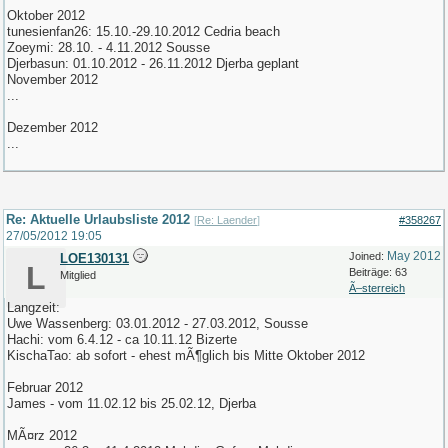
Oktober 2012
tunesienfan26: 15.10.-29.10.2012 Cedria beach
Zoeymi: 28.10. - 4.11.2012 Sousse
Djerbasun: 01.10.2012 - 26.11.2012 Djerba geplant
November 2012
...
Dezember 2012
...
Re: Aktuelle Urlaubsliste 2012
[
Re: Laender
]
#358267
27/05/2012
19:05
May 2012
Joined:
LOE130131
L
Beiträge: 63
Mitglied
Ã–sterreich
Langzeit:
Uwe Wassenberg: 03.01.2012 - 27.03.2012, Sousse
Hachi: vom 6.4.12 - ca 10.11.12 Bizerte
KischaTao: ab sofort - ehest mÃ¶glich bis Mitte Oktober 2012
Februar 2012
James - vom 11.02.12 bis 25.02.12, Djerba
MÃ¤rz 2012