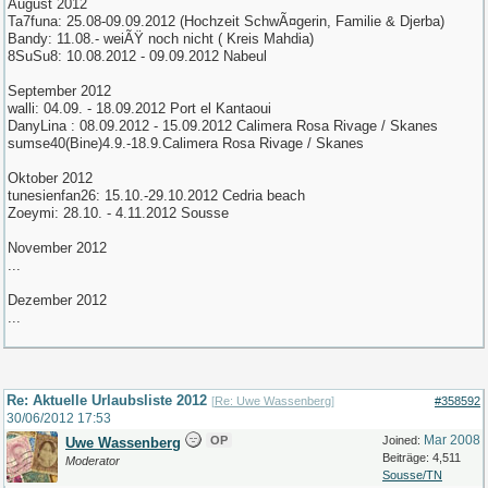
August 2012
Ta7funa: 25.08-09.09.2012 (Hochzeit SchwÃ¤gerin, Familie & Djerba)
Bandy: 11.08.- weiÃŸ noch nicht ( Kreis Mahdia)
8SuSu8: 10.08.2012 - 09.09.2012 Nabeul
September 2012
walli: 04.09. - 18.09.2012 Port el Kantaoui
DanyLina : 08.09.2012 - 15.09.2012 Calimera Rosa Rivage / Skanes
sumse40(Bine)4.9.-18.9.Calimera Rosa Rivage / Skanes
Oktober 2012
tunesienfan26: 15.10.-29.10.2012 Cedria beach
Zoeymi: 28.10. - 4.11.2012 Sousse
November 2012
...
Dezember 2012
...
Re: Aktuelle Urlaubsliste 2012
[
Re: Uwe Wassenberg
]
#358592
30/06/2012
17:53
Mar 2008
OP
Joined:
Uwe Wassenberg
Beiträge: 4,511
Moderator
Sousse/TN