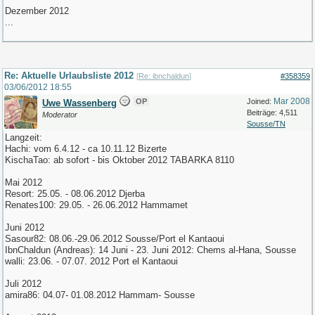
Dezember 2012
...
Re: Aktuelle Urlaubsliste 2012
[
Re: ibnchaldun
]
#358359
03/06/2012
18:55
Mar 2008
OP
Joined:
Uwe Wassenberg
Beiträge: 4,511
Moderator
Sousse/TN
Langzeit:
Hachi: vom 6.4.12 - ca 10.11.12 Bizerte
KischaTao: ab sofort - bis Oktober 2012 TABARKA 8110
Mai 2012
Resort: 25.05. - 08.06.2012 Djerba
Renates100: 29.05. - 26.06.2012 Hammamet
Juni 2012
Sasour82: 08.06.-29.06.2012 Sousse/Port el Kantaoui
IbnChaldun (Andreas): 14 Juni - 23. Juni 2012: Chems al-Hana, Sousse
walli: 23.06. - 07.07. 2012 Port el Kantaoui
Juli 2012
amira86: 04.07- 01.08.2012 Hammam- Sousse