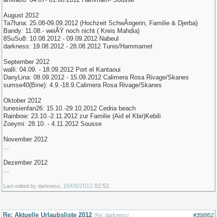
August 2012
Ta7funa: 25.08-09.09.2012 (Hochzeit SchwÃ¤gerin, Familie & Djerba)
Bandy: 11.08.- weiÃŸ noch nicht ( Kreis Mahdia)
8SuSu8: 10.08.2012 - 09.09.2012 Nabeul
darkness: 19.08.2012 - 28.08.2012 Tunis/Hammamet
September 2012
walli: 04.09. - 18.09.2012 Port el Kantaoui
DanyLina: 08.09.2012 - 15.09.2012 Calimera Rosa Rivage/Skanes
sumse40(Bine): 4.9.-18.9.Calimera Rosa Rivage/Skanes
Oktober 2012
tunesienfan26: 15.10.-29.10.2012 Cedria beach
Rainbow: 23.10.-2.11.2012 zur Familie (Aid el Kbir)Kebili
Zoeymi: 28.10. - 4.11.2012 Sousse
November 2012
...
Dezember 2012
...
16/08/2012
02:52
Last edited by darkness;
.
Re: Aktuelle Urlaubsliste 2012
[
Re: darkness
]
#358952