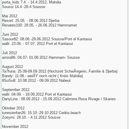
porta_kids 7.4. - 14.4.2012, Mahdia
Soussi 14.4 -28.4 Sousse
Mai 2012
Resort: 25.05. - 08.06.2012 Djerba
Renates100: 29.05. - 26.06.2012 Hammamet
Juni 2012
Sasour82: 08.06.-29.06.2012 Sousse/Port el Kantaoui
walli: 23.06. - 07.07. 2012 Port el Kantaoui
Juli 2012
amira86: 04.07- 01.08.2012 Hammam- Sousse
August 2012
Ta7funa: 25.08-09.09.2012 (Hochzeit SchwÃ¤gerin, Familie & Djerba)
Bandy: 11.08.- weiÃŸ noch nicht ( Kreis Mahdia)
8SuSu8: 10.08.2012 - 09.09.2012 Nabeul
September 2012
walli: 04.09. - 18.09.2012 Port el Kantaoui
DanyLina : 08.09.2012 - 15.09.2012 Calimera Rosa Rivage / Skanes
Oktober 2012
tunesienfan26: 15.10.-29.10.2012 Cedria beach
Zoeymi: 28.10. - 4.11.2012 Sousse
November 2012