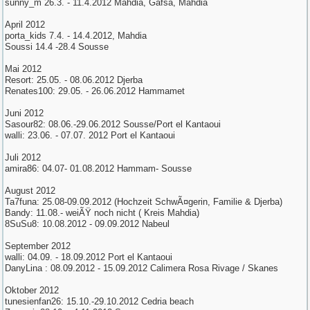
sunny_m 26.3. - 11.4.2012 Mahdia, Gafsa, Mahdia
April 2012
porta_kids 7.4. - 14.4.2012, Mahdia
Soussi 14.4 -28.4 Sousse
Mai 2012
Resort: 25.05. - 08.06.2012 Djerba
Renates100: 29.05. - 26.06.2012 Hammamet
Juni 2012
Sasour82: 08.06.-29.06.2012 Sousse/Port el Kantaoui
walli: 23.06. - 07.07. 2012 Port el Kantaoui
Juli 2012
amira86: 04.07- 01.08.2012 Hammam- Sousse
August 2012
Ta7funa: 25.08-09.09.2012 (Hochzeit SchwÃ¤gerin, Familie & Djerba)
Bandy: 11.08.- weiÃŸ noch nicht ( Kreis Mahdia)
8SuSu8: 10.08.2012 - 09.09.2012 Nabeul
September 2012
walli: 04.09. - 18.09.2012 Port el Kantaoui
DanyLina : 08.09.2012 - 15.09.2012 Calimera Rosa Rivage / Skanes
Oktober 2012
tunesienfan26: 15.10.-29.10.2012 Cedria beach