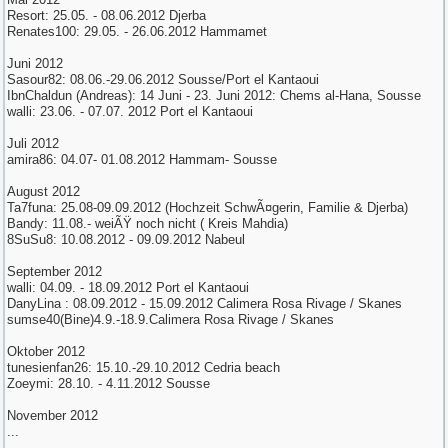
Resort: 25.05. - 08.06.2012 Djerba
Renates100: 29.05. - 26.06.2012 Hammamet
Juni 2012
Sasour82: 08.06.-29.06.2012 Sousse/Port el Kantaoui
IbnChaldun (Andreas): 14 Juni - 23. Juni 2012: Chems al-Hana, Sousse
walli: 23.06. - 07.07. 2012 Port el Kantaoui
Juli 2012
amira86: 04.07- 01.08.2012 Hammam- Sousse
August 2012
Ta7funa: 25.08-09.09.2012 (Hochzeit SchwÃ¤gerin, Familie & Djerba)
Bandy: 11.08.- weiÃŸ noch nicht ( Kreis Mahdia)
8SuSu8: 10.08.2012 - 09.09.2012 Nabeul
September 2012
walli: 04.09. - 18.09.2012 Port el Kantaoui
DanyLina : 08.09.2012 - 15.09.2012 Calimera Rosa Rivage / Skanes
sumse40(Bine)4.9.-18.9.Calimera Rosa Rivage / Skanes
Oktober 2012
tunesienfan26: 15.10.-29.10.2012 Cedria beach
Zoeymi: 28.10. - 4.11.2012 Sousse
November 2012
...