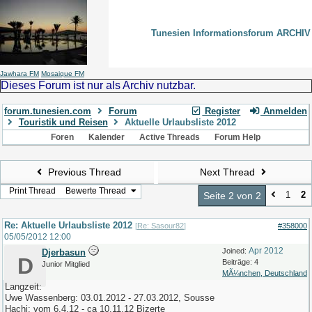
Tunesien Informationsforum ARCHIV
Jawhara FM
Mosaique FM
Dieses Forum ist nur als Archiv nutzbar.
forum.tunesien.com
Forum
Register
Anmelden
Touristik und Reisen
Aktuelle Urlaubsliste 2012
Foren
Kalender
Active Threads
Forum Help
Previous Thread
Next Thread
Print Thread
Bewerte Thread
1
2
Seite 2 von 2
Re: Aktuelle Urlaubsliste 2012
[
Re: Sasour82
]
#358000
05/05/2012
12:00
Apr 2012
Joined:
Djerbasun
D
Beiträge: 4
Junior Mitglied
MÃ¼nchen, Deutschland
Langzeit:
Uwe Wassenberg: 03.01.2012 - 27.03.2012, Sousse
Hachi: vom 6.4.12 - ca 10.11.12 Bizerte