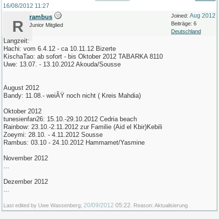
16/08/2012
11:27
Aug 2012
Joined:
rambus
R
Beiträge: 6
Junior Mitglied
Deutschland
Langzeit:
Hachi: vom 6.4.12 - ca 10.11.12 Bizerte
KischaTao: ab sofort - bis Oktober 2012 TABARKA 8110
Uwe: 13.07. - 13.10.2012 Akouda/Sousse
August 2012
Bandy: 11.08.- weiÃŸ noch nicht ( Kreis Mahdia)
Oktober 2012
tunesienfan26: 15.10.-29.10.2012 Cedria beach
Rainbow: 23.10.-2.11.2012 zur Familie (Aid el Kbir)Kebili
Zoeymi: 28.10. - 4.11.2012 Sousse
Rambus: 03.10 - 24.10.2012 Hammamet/Yasmine
November 2012
...
Dezember 2012
...
20/09/2012
05:22
Last edited by Uwe Wassenberg;
. Reason: Aktualisierung