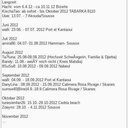
Langzeit:
Hachi: vom 6.4.12 - ca 10.11.12 Bizerte
KischaTao: ab sofort - bis Oktober 2012 TABARKA 8110
Uwe: 13.07. - ? Akouda/Sousse
Juni 2012
walli: 23.06. - 07.07. 2012 Port el Kantaoui
Juli 2012
amira86: 04.07- 01.08.2012 Hammam- Sousse
August 2012
Ta7funa: 25.08-09.09.2012 (Hochzeit SchwÃ¤gerin, Familie & Djerba)
Bandy: 11.08.- weiÃŸ noch nicht ( Kreis Mahdia)
8SuSu8: 10.08.2012 - 09.09.2012 Nabeul
September 2012
walli: 04.09. - 18.09.2012 Port el Kantaoui
DanyLina : 08.09.2012 - 15.09.2012 Calimera Rosa Rivage / Skanes
sumse40(Bine)4.9.-18.9.Calimera Rosa Rivage / Skanes
Oktober 2012
tunesienfan26: 15.10.-29.10.2012 Cedria beach
Zoeymi: 28.10. - 4.11.2012 Sousse
November 2012
...