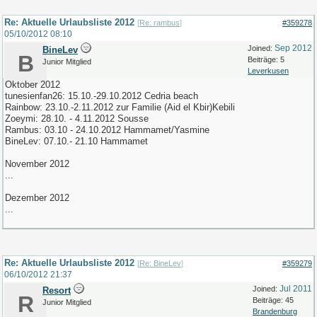
Re: Aktuelle Urlaubsliste 2012
[
Re: rambus
]
#359278
05/10/2012
08:10
Sep 2012
Joined:
BineLev
B
Beiträge: 5
Junior Mitglied
Leverkusen
Oktober 2012
tunesienfan26: 15.10.-29.10.2012 Cedria beach
Rainbow: 23.10.-2.11.2012 zur Familie (Aid el Kbir)Kebili
Zoeymi: 28.10. - 4.11.2012 Sousse
Rambus: 03.10 - 24.10.2012 Hammamet/Yasmine
BineLev: 07.10.- 21.10 Hammamet
November 2012
...
Dezember 2012
...
Re: Aktuelle Urlaubsliste 2012
[
Re: BineLev
]
#359279
06/10/2012
21:37
Jul 2011
Joined:
Resort
R
Beiträge: 45
Junior Mitglied
Brandenburg