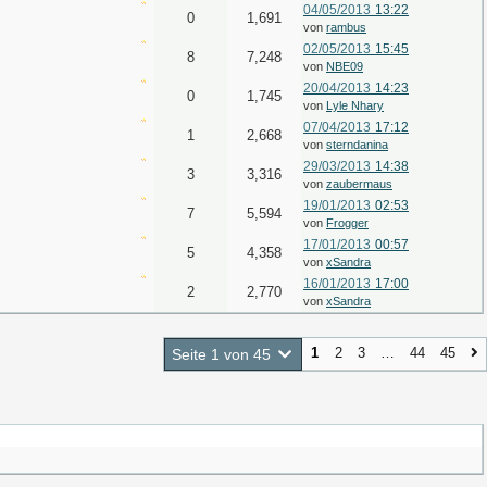
04/05/2013
13:22
0
1,691
von
rambus
02/05/2013
15:45
8
7,248
von
NBE09
20/04/2013
14:23
0
1,745
von
Lyle Nhary
07/04/2013
17:12
1
2,668
von
sterndanina
29/03/2013
14:38
3
3,316
von
zaubermaus
19/01/2013
02:53
7
5,594
von
Frogger
17/01/2013
00:57
5
4,358
von
xSandra
16/01/2013
17:00
2
2,770
von
xSandra
1
2
3
…
44
45
Seite 1 von 45