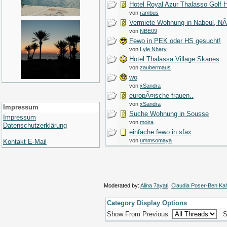
Hotel Royal Azur Thalasso Gol
von
rambus
Vermiete Wohnung in Nabeul, N
von
NBE09
Fewo in PEK oder HS gesucht!
von
Lyle Nhary
Hotel Thalassa Village Skanes
von
zaubermaus
wo
von
xSandra
europÃ¤ische frauen..
von
xSandra
Impressum
Suche Wohnung in Sousse
Impressum
von
moira
Datenschutzerklärung
einfache fewo in sfax
von
ummsomaya
Kontakt E-Mail
Moderated by:
Alina 7ayati
,
Claudia Poser-Ben Ka
Category Display Options
Show From Previous
S