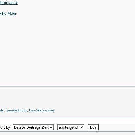
f Hammamet
Ã¤he Meer
hla
,
Tunesienforum
,
Uwe Wassenberg
ort by