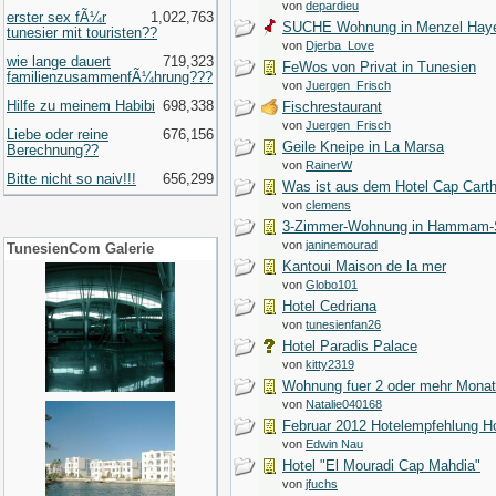
von
depardieu
erster sex fÃ¼r
1,022,763
SUCHE Wohnung in Menzel Hay
tunesier mit touristen??
von
Djerba_Love
wie lange dauert
719,323
FeWos von Privat in Tunesien
familienzusammenfÃ¼hrung???
von
Juergen_Frisch
Hilfe zu meinem Habibi
698,338
Fischrestaurant
von
Juergen_Frisch
Liebe oder reine
676,156
Geile Kneipe in La Marsa
Berechnung??
von
RainerW
Bitte nicht so naiv!!!
656,299
Was ist aus dem Hotel Cap Cart
von
clemens
3-Zimmer-Wohnung in Hammam-S
von
janinemourad
TunesienCom Galerie
Kantoui Maison de la mer
von
Globo101
Hotel Cedriana
von
tunesienfan26
Hotel Paradis Palace
von
kitty2319
Wohnung fuer 2 oder mehr Monat
von
Natalie040168
Februar 2012 Hotelempfehlung Ho
von
Edwin Nau
Hotel "El Mouradi Cap Mahdia"
von
jfuchs