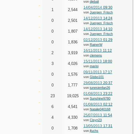
von
djebali
14/04/2014
09:30
1
2,544
von
Juergen_Frisch
14/12/2013
14:24
0
2,501
von
Juergen_Frisch
14/12/2013
14:10
0
1,807
von
Juergen_Frisch
02/12/2013
01:29
0
1,836
von
RainerW
16/11/2013
11:12
2
3,919
von
clemens
15/11/2013
18:00
3
4,026
von
marini
09/11/2013
17:17
0
1,576
von
Globo101
29/08/2013
20:37
0
1,777
von
tunesienfan26
01/08/2013
23:22
23
19,025
von
Sunshine9780
01/08/2013
02:12
6
4,541
von
Natalie040168
25/07/2013
11:54
4
4,330
von
Cisyn23
13/05/2013
17:31
0
1,708
von
jfuchs