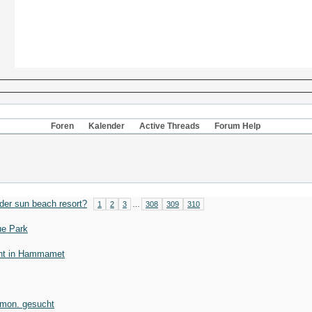
Foren
Kalender
Active Threads
Forum Help
der sun beach resort?
1
2
3
…
308
309
310
ue Park
ant in Hammamet
 mon. gesucht