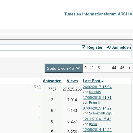
Tunesien Informationsforum ARCHIV
Register
Anmelden
1
2
3
…
44
45
Seite 1 von 45
Antworten
Views
Last Post
3
24/02/2017
15:04
7737
27,525,258
von
karinkizi
17/05/2015
21:31
2
7,014
von
Fransiii
07/04/2015
14:22
6
9,143
von
Schwimmfluegel
12/11/2014
15:42
8
6,267
von
gosia
12/05/2014
14:52
5
5,256