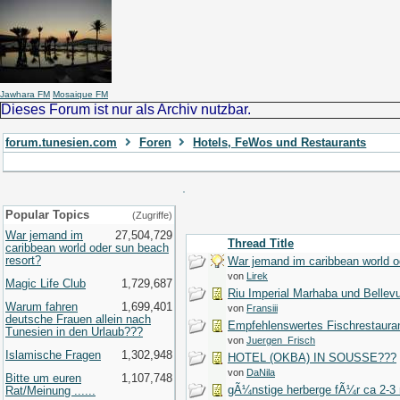
Jawhara FM
Mosaique FM
Dieses Forum ist nur als Archiv nutzbar.
forum.tunesien.com
Foren
Hotels, FeWos und Restaurants
Popular Topics
(Zugriffe)
War jemand im
27,504,729
Thread Title
caribbean world oder sun beach
resort?
War jemand im caribbean world o
von
Lirek
Magic Life Club
1,729,687
Riu Imperial Marhaba und Bellev
Warum fahren
1,699,401
von
Fransiii
deutsche Frauen allein nach
Empfehlenswertes Fischrestaur
Tunesien in den Urlaub???
von
Juergen_Frisch
Islamische Fragen
1,302,948
HOTEL (OKBA) IN SOUSSE???
von
DaNila
Bitte um euren
1,107,748
gÃ¼nstige herberge fÃ¼r ca 2-3
Rat/Meinung ......